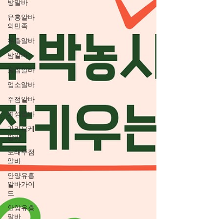
방알바
유흥알바
의민족
유흥알바
밤알바
술집알바
업소알바
주점알바
여성알바
가라오케
알바
노래주점
알바
안양유흥
알바가이
드
안양유흥
알바