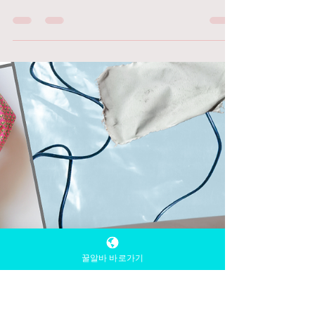
TV 유흥알바
1월 13일
2분 분량
유흥업소알바 유흥알
바 룸알바 가이드
유흥업소알바 유흥알바 룸알바 밤알바 여성알바
구인구직 꿀알바 구인구직은 많은 사람들에게 불
안한 주제일 수 있지만, 올바른 정보와 노하우를
활용하면 성공적으로 이직할 수 있습니다. "유흥
알바 룸알바 밤알바 여성알바 구인구직 꿀알바
위스키를 즐기고 저녁 식사를 하거나 비공식적인
비즈니스 미팅을 하기에 좋은 곳" 유흥업소알바
유흥업소알바 구인구직 우리는 여기 Dalto Whisky
Room 입니다. Whisky Room Dalto의 놀라운 하이급 스
타일 노련한 위스키 애호가 모두를 위한 경이로
꿀알바 바로가기
운곳! "위스키 한 잔 하기 좋은 곳! 매우 차갑고 편
안한 분위기" 이를 위해 몇 가지 중요한 팁을 공
유하겠습니다. 퍼펙트한 런닝래빗 하정우 대표