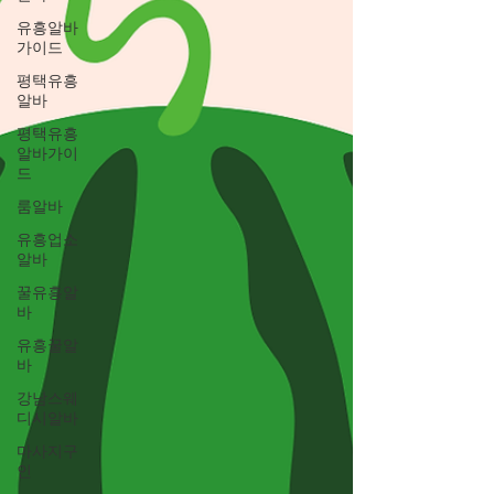
유흥알바
가이드
평택유흥
알바
평택유흥
알바가이
드
룸알바
유흥업소
알바
꿀유흥알
바
유흥꿀알
바
강남스웨
디시알바
마사지구
인