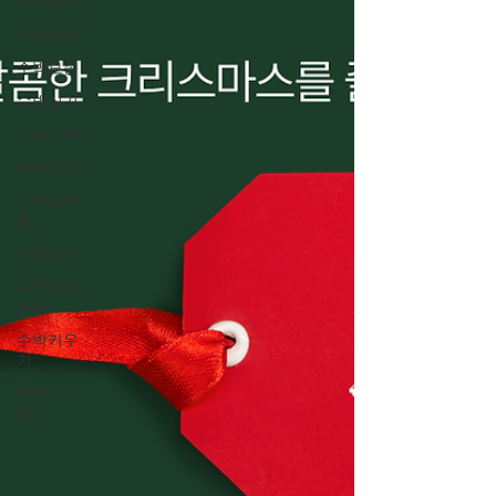
수박농사
수박재배
수박모종
수박심기
수박수확
수박비료
수박병해
충
수박당도
수박재배
방법
수박키우
기
하우스수
박