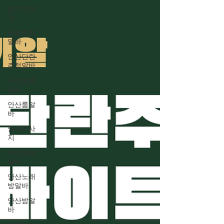
하게 해야 좋은 품질의 수박을 생산할 수 있다. 초
광주안정
적
보 농업인이라면 수박 농사의 기본적인 재배 방
법을 충분히 숙지한 후 시작하는 것이 중요하다.
단란주점
수박농사 잘하는방법과 잘못하는 방법 알아보는
알바
시간 1. 수박농사 수박 재배 환경 선택 수박은 햇
안산단란
빛을 좋아하는 작물이다. 하루 최소 6시간 이상
주점알바
햇볕이 잘 드는 장소를 선택해야 하며 배수가 좋
안산유흥
은 토양이 적합하다. 수박농사 물이 고이는 땅에
알바
서는 뿌리 부패가 발생할 수 있기 때문에 밭을 만
안산룸알
들 때 두둑을 높게 조성하는 것이 좋다. 토양 산도
바
는 pH 6.0~6.8 정도가 적당하며 심기 전 충분한
안산마사
지
안산여성
알바
안산노래
방알바
안산밤알
바