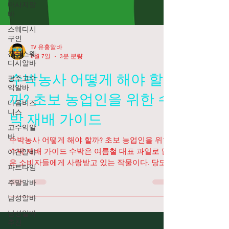
마사지알
바
스웨디시
구인
전국스웨
디시알바
TV 유흥알바
6월 7일
3분 분량
광주고수
익알바
수박농사 어떻게 해야 할
다음비즈
니스
까? 초보 농업인을 위한 수
고수익알
박 재배 가이드
바
야간알바
수박농사 어떻게 해야 할까? 초보 농업인을 위한
파트타임
수박 재배 가이드 수박은 여름철 대표 과일로 많
은 소비자들에게 사랑받고 있는 작물이다. 당도
주말알바
가 높고 수분이 풍부하여 매년 꾸준한 수요가 발
남성알바
생하기 때문에 농가에서도 인기 있는 재배 품목
남성알바
중 하나다. 하지만 수박은 재배 기간 동안 온도와
추천
수분 관리가 매우 중요하며 병해충 예방도 철저