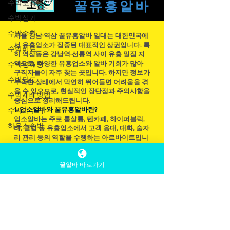
수박모종
TEAM
있으며, 바로 이 부분에서 사업 감각이 빛을 발
수박심기
합니다. 개인실은 단체 손님을 맞이하는 데 매
꿀유흥​알바
우 인기가 많으며, 사업체가 모든 기회를 활용
수박수확
한다면 추가 수익을 창출할 수 있습니다. 전국
수박비료
서울 강남·역삼 꿀유흥알바 일대는 대한민국에
노래방알바 구인구직 사이트 알바채용중 예를
서 유흥업소가 집중된 대표적인 상권입니다. 특
수박병해충
들어, 술집이나 다른 장소에서 노래방을 열고
히 역삼동은 강남역·선릉역 사이 유흥 밀집 지
수박당도
소셜 미디어나 다른 채널을 통해 홍보하면 음
역으로, 다양한 유흥업소와 알바 기회가 많아
구직자들이 자주 찾는 곳입니다. 하지만 정보가
악에 관심 있는 많은 사람들을 끌어모을 수 있
수박재배방법
부족한 상태에서 막연히 뛰어들면 어려움을 겪
습니다. 노래방알바 구인구직 보컬리스트들이
을 수 있으므로, 현실적인 장단점과 주의사항을
수박키우기
공연할 무대는 마이크, 스피커, 조명과 같은 매
중심으로 정리해드립니다.
하우스수박
1. 업소알바와 꿀유흥알바란?
우 저렴한 장비만으로
업소알바는 주로 룸살롱, 텐카페, 하이퍼블릭,
바, 클럽 등 유흥업소에서 고객 응대, 대화, 술자
리 관리 등의 역할을 수행하는 아르바이트입니
다. 일반적인 홀 아르바이트와 달리 고객과 직
꿀알바 바로가기
접 소통하는 접객 업무 비중이 크고 급여 수준
이 높은 편입니다.
근무시간은 대부분 저녁 ~ 노래방알바 업소알
바 새벽입니다. 보통 오후 7시 ~ 새벽 2~4시 사
이가 일반적이며, 개인 스케줄에 따라 주 2~3회
만 일하거나 풀타임으로 일하는 것도 가능합니
다.