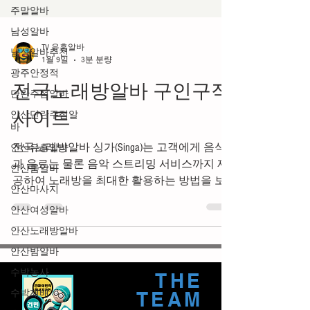
주말알바
남성알바
남성알바추천
TV 유흥알바
광주안정적
1월 9일
3분 분량
단란주점알바
전국노래방알바 구인구직
안산단란주점알
바
사이트
안산유흥알바
안산룸알바
전국노래방알바 싱가(Singa)는 고객에게 음식
과 음료는 물론 음악 스트리밍 서비스까지 제
안산마사지
공하여 노래방을 최대한 활용하는 방법을 보
안산여성알바
여주는 훌륭한 사례입니다. 싱가는 노래방의
안산노래방알바
잠재력을 극대화하는 방법을 보여주는 훌륭한
안산밤알바
사례입니다. 전국노래방알바는 시장 경쟁력을
갖춘 사업 방식을 활용한다면 상당한 수익을
수박농사
창출할 수 있습니다. 노래방은 고객에게 잊지
수박재배
THE
못할 경험을 선사할 수 있는 잠재력을 가지고