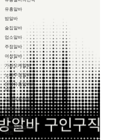
유흥알바의민족
유흥알바
밤알바
술집알바
업소알바
주점알바
여성알바
가라오케알바
노래주점알바
안양유흥알바가
이드
안양유흥알바
유흥알바가이드
평택유흥알바
평택유흥알바가
이드