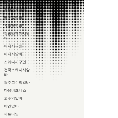
룸알바
유흥업소알바
꿀유흥알바
유흥꿀알바
강남스웨디시알
바
마사지구인
마사지알바
스웨디시구인
전국스웨디시알
바
광주고수익알바
다음비즈니스
고수익알바
야간알바
파트타임