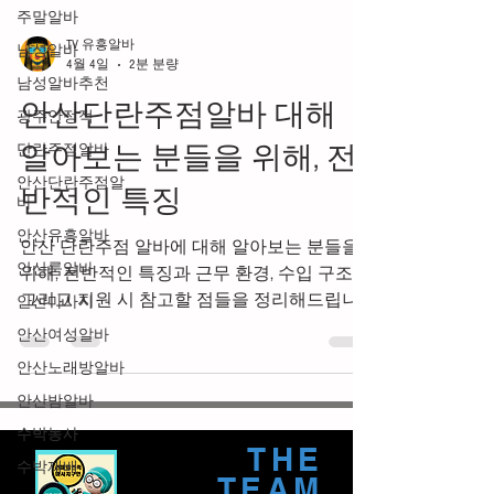
주말알바
남성알바
남성알바추천
TV 유흥알바
광주안정적
4월 4일
2분 분량
단란주점알바
안산단란주점알바 대해
안산단란주점알
바
알아보는 분들을 위해, 전
안산유흥알바
반적인 특징
안산룸알바
안산마사지
안산 단란주점 알바에 대해 알아보는 분들을
위해, 전반적인 특징과 근무 환경, 수입 구조,
안산여성알바
그리고 지원 시 참고할 점들을 정리해드립니
안산노래방알바
다. 실제로 이 분야는 단순히 “안산단란주점알
안산밤알바
바 고수입 알바”로만 접근하기보다는, 자신의
수박농사
성향과 맞는지 충분히 고려하는 것이 중요합
니다. 안산단란주점알바 구인구직 안산 단란
수박재배
주점 알바는 기본적으로 손님과의 대화를 중