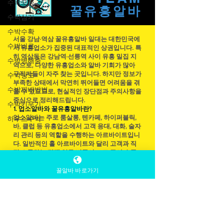
수박모종
THE
심으로 진행되는 서비스 업종입니다. 일반적
수박심기
TEAM
인 카페나 음식점처럼 단순 서빙만 하는 것이
수박수확
아니라, 손님과 자연스럽게 대화를 이어가고
꿀유흥​알바
분위기를 편안하게 만들어주는 역할이 핵심입
수박비료
니다. 그래서 외모도 어느 정도 중요하게 작용
수박병해충
서울 강남·역삼 꿀유흥알바 일대는 대한민국에
하지만, 그보다 더 중요한 것은 말투, 리액션,
서 유흥업소가 집중된 대표적인 상권입니다. 특
수박당도
센스, 그리고 상황을 읽는 능력입니다. 처음 시
히 역삼동은 강남역·선릉역 사이 유흥 밀집 지
수박재배방법
작하는 분들도 많기 때문에 초보자도 지원 가
역으로, 다양한 유흥업소와 알바 기회가 많아
구직자들이 자주 찾는 곳입니다. 하지만 정보가
능한 곳이 많고, 가게에 따라 기본적인 교육이
수박키우기
부족한 상태에서 막연히 뛰어들면 어려움을 겪
나 멘트 코칭을 해주는 경우도 있습니다. 근무
을 수 있으므로, 현실적인 장단점과 주의사항을
하우스수박
시간은 보통 저녁 늦게부터 새벽까지 이어지
중심으로 정리해드립니다.
1. 업소알바와 꿀유흥알바란?
는 경우가 많습니다. 특히 안
업소알바는 주로 룸살롱, 텐카페, 하이퍼블릭,
바, 클럽 등 유흥업소에서 고객 응대, 대화, 술자
리 관리 등의 역할을 수행하는 아르바이트입니
다. 일반적인 홀 아르바이트와 달리 고객과 직
꿀알바 바로가기
접 소통하는 접객 업무 비중이 크고 급여 수준
이 높은 편입니다.
근무시간은 대부분 저녁 ~ 노래방알바 업소알
바 새벽입니다. 보통 오후 7시 ~ 새벽 2~4시 사
이가 일반적이며, 개인 스케줄에 따라 주 2~3회