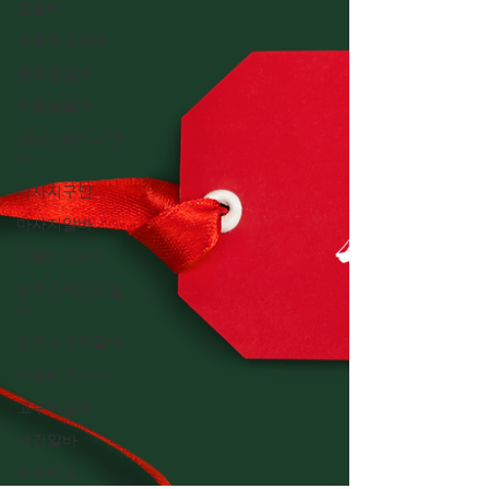
룸알바
유흥업소알바
꿀유흥알바
유흥꿀알바
강남스웨디시알
바
마사지구인
마사지알바
스웨디시구인
전국스웨디시알
바
광주고수익알바
다음비즈니스
고수익알바
야간알바
파트타임