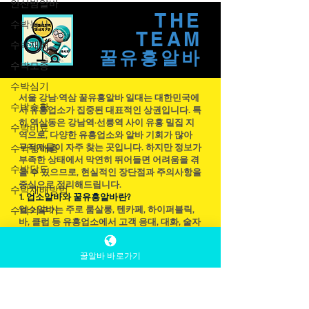
안산밤알바
적합 👉 오래 일하기보다 짧게, 확실하게 벌고
싶어 하는 경향이 강해요. 강남스웨디시알바
수박농사
THE
강남스웨디시알바 초보여도 “시스템”을 중시
수박재배
TEAM
함 강남 지원자들은 생각보다 무작정 지원하
수박모종
지 않아요. 교육 여부 출근 강요 없는지 수위·
꿀유흥​알바
수박심기
업무 범위 명확한지 매니저 관리 시스템 있는
지 특히 강남스웨디시알바 지원자 는“처음인
수박수확
서울 강남·역삼 꿀유흥알바 일대는 대한민국에
데 괜찮을까요?” → “교육 있나요?”를 꼭 물어봐
수박비료
서 유흥업소가 집중된 대표적인 상권입니다. 특
요. 👉 초보일수록 강남처럼 체계 잡힌 곳 을
히 역삼동은 강남역·선릉역 사이 유흥 밀집 지
수박병해충
선호하는 공통점이 있어요. 유흥알바 ‘이미 정
역으로, 다양한 유흥업소와 알바 기회가 많아
구직자들이 자주 찾는 곳입니다. 하지만 정보가
수박당도
보 검색을 많이 해본 상태’ 강남 쪽 알바 찾는
부족한 상태에서 막연히 뛰어들면 어려움을 겪
사람들 특징 중 하나가👉 사전조사가 꽤 철저
수박재배방법
을 수 있으므로, 현실적인 장단점과 주의사항을
하다는 점이에요. 블로그 후
중심으로 정리해드립니다.
수박키우기
1. 업소알바와 꿀유흥알바란?
업소알바는 주로 룸살롱, 텐카페, 하이퍼블릭,
하우스수박
바, 클럽 등 유흥업소에서 고객 응대, 대화, 술자
리 관리 등의 역할을 수행하는 아르바이트입니
꿀알바 바로가기
다. 일반적인 홀 아르바이트와 달리 고객과 직
접 소통하는 접객 업무 비중이 크고 급여 수준
이 높은 편입니다.
근무시간은 대부분 저녁 ~ 노래방알바 업소알