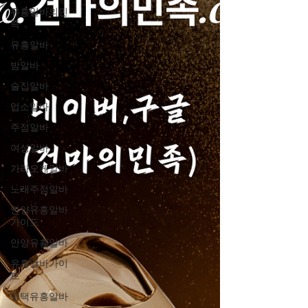
유흥알바의민
족
유흥알바
밤알바
술집알바
업소알바
주점알바
여성알바
가라오케알바
노래주점알바
안양유흥알바
가이드
안양유흥알바
유흥알바가이
드
평택유흥알바