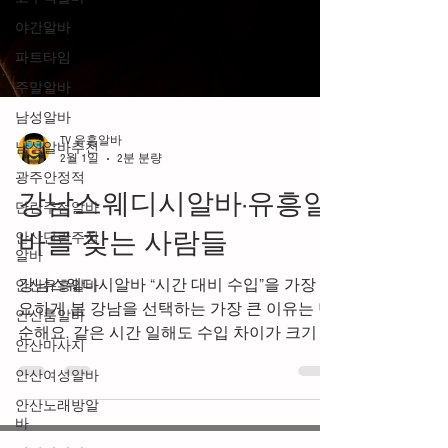
야간알바
파트타임
주말알바
남성알바
남성알바추천
TV 유흥알바
광주안정적
2월 1일
2분 분량
단란주점알바
강남스웨디시알바·유흥알
안산단란주점
알바
바를 찾는 사람들
안산유흥알바
강남스웨디시알바 “시간 대비 수입”을 가장 중
안산룸알바
요하게 봄 강남을 선택하는 가장 큰 이유는 단
안산마사지
순해요. 같은 시간 일해도 수입 차이가 크기 때
안산여성알바
문 이죠. 일반 시급 알바 → 월 수입 한계 명확
안산노래방알
스웨디시·유흥알바 → 하루 단위로 체감 수입
바
큼 투잡, 단기 목표(생활비·학비·빚 정리 등)에