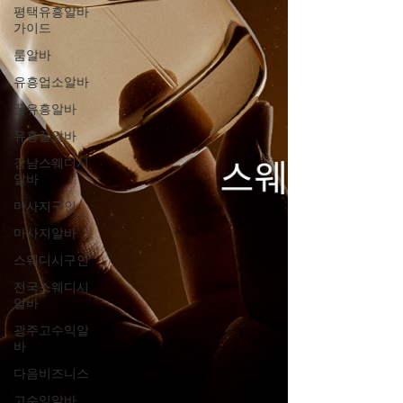
평택유흥알바
가이드
룸알바
유흥업소알바
꿀유흥알바
유흥꿀알바
강남스웨디시
알바
마사지구인
마사지알바
스웨디시구인
전국스웨디시
알바
광주고수익알
바
다음비즈니스
고수익알바