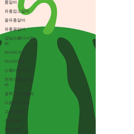
룸알바
유흥업소알바
꿀유흥알바
유흥꿀알바
강남스웨디시알
바
마사지구인
마사지알바
스웨디시구인
전국스웨디시알
바
광주고수익알바
다음비즈니스
고수익알바
야간알바
파트타임