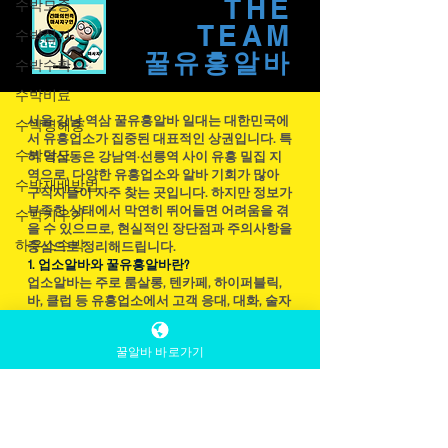
수박모종
병해충 예방도 철저하게 해야 좋은 품질의 수
수박심기
THE
박을 생산할 수 있다. 초보 농업인이라면 수박
TEAM
수박수확
농사의 기본적인 재배 방법을 충분히 숙지한
후 시작하는 것이 중요하다. 수박농사 잘하는
꿀유흥​알바
수박비료
방법과 잘못하는 방법 알아보는 시간 1. 수박
수박병해충
농사 수박 재배 환경 선택 수박은 햇빛을 좋아
수박당도
서울 강남·역삼 꿀유흥알바 일대는 대한민국에
하는 작물이다. 하루 최소 6시간 이상 햇볕이
서 유흥업소가 집중된 대표적인 상권입니다. 특
수박재배방법
잘 드는 장소를 선택해야 하며 배수가 좋은 토
히 역삼동은 강남역·선릉역 사이 유흥 밀집 지
양이 적합하다. 수박농사 물이 고이는 땅에서
역으로, 다양한 유흥업소와 알바 기회가 많아
수박키우기
구직자들이 자주 찾는 곳입니다. 하지만 정보가
는 뿌리 부패가 발생할 수 있기 때문에 밭을 만
하우스수박
부족한 상태에서 막연히 뛰어들면 어려움을 겪
들 때 두둑을 높게 조성하는 것이 좋다. 토양
을 수 있으므로, 현실적인 장단점과 주의사항을
산도는 pH 6.0~6.8 정도가 적당하며 심기 전 충
중심으로 정리해드립니다.
1. 업소알바와 꿀유흥알바란?
분한
업소알바는 주로 룸살롱, 텐카페, 하이퍼블릭,
바, 클럽 등 유흥업소에서 고객 응대, 대화, 술자
꿀알바 바로가기
리 관리 등의 역할을 수행하는 아르바이트입니
다. 일반적인 홀 아르바이트와 달리 고객과 직
접 소통하는 접객 업무 비중이 크고 급여 수준
이 높은 편입니다.
근무시간은 대부분 저녁 ~ 노래방알바 업소알
바 새벽입니다. 보통 오후 7시 ~ 새벽 2~4시 사