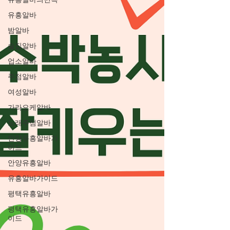
유흥알바의민족
유흥알바
밤알바
술집알바
업소알바
주점알바
여성알바
가라오케알바
노래주점알바
안양유흥알바가
이드
안양유흥알바
유흥알바가이드
평택유흥알바
평택유흥알바가
이드