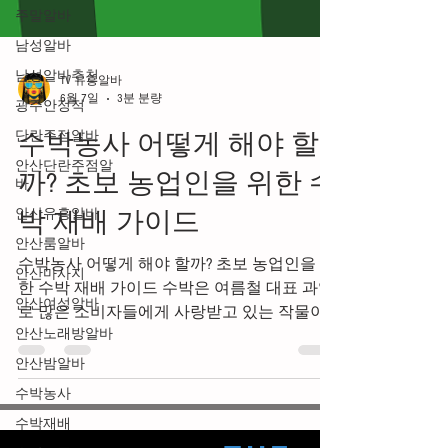
주말알바
남성알바
남성알바추천
광주안정적
TV 유흥알바
단란주점알바
6월 7일
3분 분량
안산단란주점알
수박농사 어떻게 해야 할
바
까? 초보 농업인을 위한 수
안산유흥알바
안산룸알바
박 재배 가이드
안산마사지
수박농사 어떻게 해야 할까? 초보 농업인을 위
안산여성알바
한 수박 재배 가이드 수박은 여름철 대표 과일
안산노래방알바
로 많은 소비자들에게 사랑받고 있는 작물이
안산밤알바
다. 당도가 높고 수분이 풍부하여 매년 꾸준한
수박농사
수요가 발생하기 때문에 농가에서도 인기 있
는 재배 품목 중 하나다. 하지만 수박은 재배
수박재배
기간 동안 온도와 수분 관리가 매우 중요하며