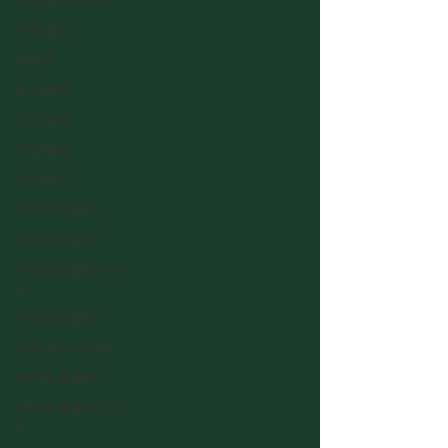
유흥알바의민족
유흥알바
밤알바
술집알바
업소알바
주점알바
여성알바
가라오케알바
노래주점알바
안양유흥알바가이
드
안양유흥알바
유흥알바가이드
평택유흥알바
평택유흥알바가이
드