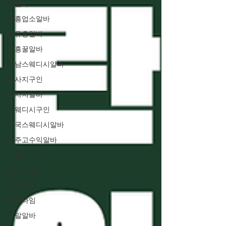
룸알바
유흥업소알바
꿀유흥알바
유흥꿀알바
강남스웨디시알바
마사지구인
마사지알바
스웨디시구인
전국스웨디시알바
광주고수익알바
다음비즈니스
고수익알바
야간알바
파트타임
주말알바