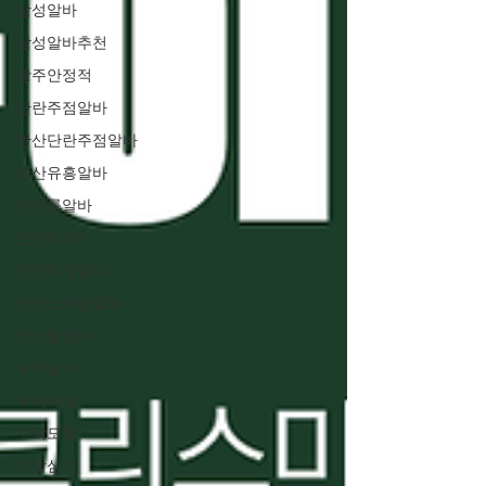
남성알바
남성알바추천
광주안정적
단란주점알바
안산단란주점알바
안산유흥알바
안산룸알바
안산마사지
안산여성알바
안산노래방알바
안산밤알바
수박농사
수박재배
수박모종
수박심기