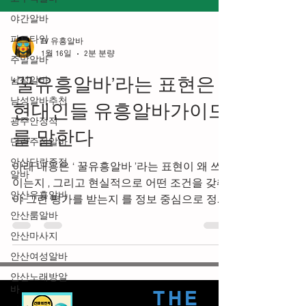
야간알바
파트타임
주말알바
TV 유흥알바
남성알바
1월 16일
2분 분량
남성알바추천
‘꿀유흥알바’라는 표현은
광주안정적
현대인들 유흥알바가이드
단란주점알바
안산단란주점
를 말한다
알바
안산유흥알바
아래 내용은 ‘ 꿀유흥알바 ’라는 표현이 왜 쓰
이는지 , 그리고 현실적으로 어떤 조건을 갖춰
안산룸알바
야 그런 평가를 받는지 를 정보 중심으로 정리
안산마사지
한 설명이다. 특정 업소를 권유하거나 불법을
안산여성알바
조장하지 않으며, 선택 시 체크포인트와 주의
안산노래방알
사항 을 함께 담았다. 꿀유흥알바 꿀유흥알바
바
란? 조건·현실·주의사항까지 정리 ‘꿀유흥알