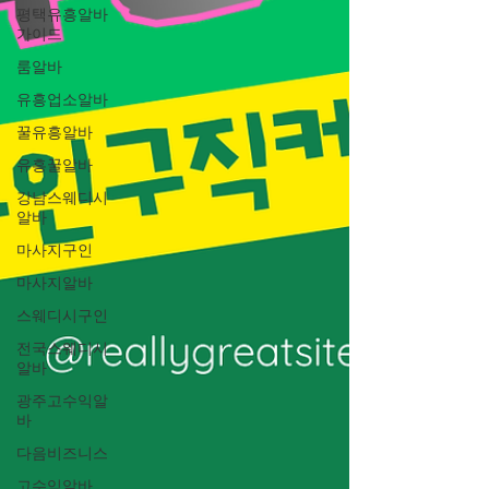
평택유흥알바
가이드
룸알바
유흥업소알바
꿀유흥알바
유흥꿀알바
강남스웨디시
알바
마사지구인
마사지알바
스웨디시구인
전국스웨디시
알바
광주고수익알
바
다음비즈니스
고수익알바