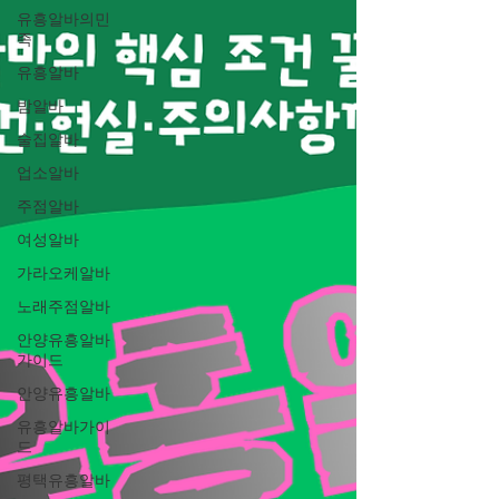
유흥알바의민
족
유흥알바
밤알바
술집알바
업소알바
주점알바
여성알바
가라오케알바
노래주점알바
안양유흥알바
가이드
안양유흥알바
유흥알바가이
드
평택유흥알바