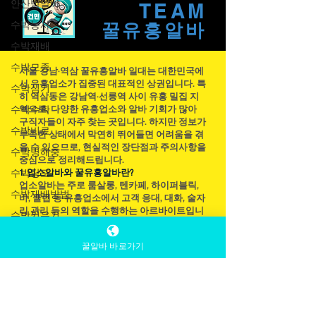
안산밤알바
바’라는 말은 단순히 돈을 많이 번다는 의미만
THE
을 뜻하지 않는다. 일반적으로는 수입 대비 근
수박농사
TEAM
무 강도가 낮고 , 근무 환경이 안정적이며 , 사
수박재배
람 스트레스가 상대적으로 적은 유흥 관련 아
꿀유흥​알바
수박모종
르바이트를 지칭하는 경우가 많다. 즉, 같은 시
수박심기
간을 일해도 체력·정신적 소모가 꿀마사지알
서울 강남·역삼 꿀유흥알바 일대는 대한민국에
바 적고 만족도가 높은 일을 통칭하는 표현이
수박수확
서 유흥업소가 집중된 대표적인 상권입니다. 특
다. 1. 꿀유흥알바의 핵심 조건 꿀알바로 평가
수박비료
히 역삼동은 강남역·선릉역 사이 유흥 밀집 지
받는 유흥알바에는 몇 가지 공통적인 조건이
역으로, 다양한 유흥업소와 알바 기회가 많아
수박병해충
구직자들이 자주 찾는 곳입니다. 하지만 정보가
있다.첫째, 수입 구조가 명확 하다. 시급·일급·
부족한 상태에서 막연히 뛰어들면 어려움을 겪
수박당도
테이블 수당·봉사료 분배 기준이 분명해 실수
을 수 있으므로, 현실적인 장단점과 주의사항을
령액을 예측할 수 있어야 한다.둘째, 근무 강도
수박재배방법
중심으로 정리해드립니다.
1. 업소알바와 꿀유흥알바란?
가 과하
수박키우기
업소알바는 주로 룸살롱, 텐카페, 하이퍼블릭,
바, 클럽 등 유흥업소에서 고객 응대, 대화, 술자
하우스수박
리 관리 등의 역할을 수행하는 아르바이트입니
꿀알바 바로가기
다. 일반적인 홀 아르바이트와 달리 고객과 직
접 소통하는 접객 업무 비중이 크고 급여 수준
이 높은 편입니다.
근무시간은 대부분 저녁 ~ 노래방알바 업소알
바 새벽입니다. 보통 오후 7시 ~ 새벽 2~4시 사