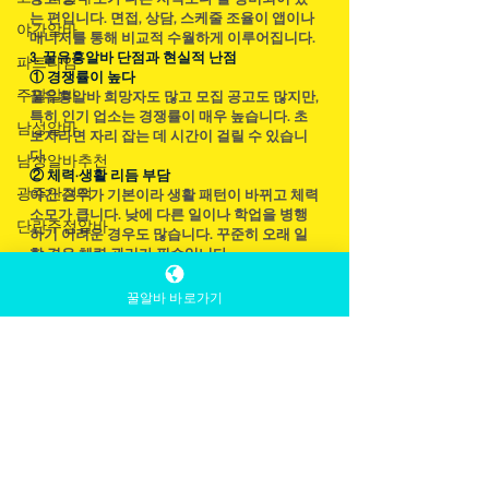
는 편입니다. 면접, 상담, 스케줄 조율이 앱이나
야간알바
매니저를 통해 비교적 수월하게 이루어집니다.
3. 꿀유흥알바 단점과 현실적 난점
파트타임
① 경쟁률이 높다
주말알바
꿀유흥알바 희망자도 많고 모집 공고도 많지만,
특히 인기 업소는 경쟁률이 매우 높습니다. 초
남성알바
보자라면 자리 잡는 데 시간이 걸릴 수 있습니
다.
남성알바추천
② 체력·생활 리듬 부담
광주안정적
야간 근무가 기본이라 생활 패턴이 바뀌고 체력
소모가 큽니다. 낮에 다른 일이나 학업을 병행
단란주점알바
하기 어려운 경우도 많습니다. 꾸준히 오래 일
할 경우 체력 관리가 필수입니다.
안산단란주점
③ 감정 노동 강도
알바
고객 응대 중심이기 때문에 감정 노동이 강할
꿀알바 바로가기
안산유흥알바
수 있습니다. 꿀유흥알바 노래방알바 분위기 유
지, 친절함, 센스 있는 대화 등이 요구되며 손님
안산룸알바
의 성향에 따라 스트레스가 생길 수도 있습니
다.
안산마사지
④ 업소별 편차
안산여성알바
같은 꿀유흥알바이라도 업소마다 분위기·근무
조건·정산 방식이 크게 다릅니다. 일부는 복잡
안산노래방알
한 공제 항목이나 그날그날 손님 수에 따라 급
바
여가 달라질 수 있습니다.