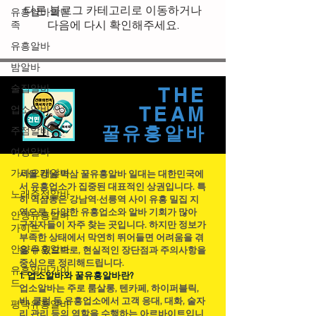
다른 블로그 카테고리로 이동하거나
유흥알바의민
다음에 다시 확인해주세요.
족
유흥알바
밤알바
술집알바
THE
TEAM
업소알바
꿀유흥​알바
주점알바
여성알바
가라오케알바
서울 강남·역삼 꿀유흥알바 일대는 대한민국에
서 유흥업소가 집중된 대표적인 상권입니다. 특
노래주점알바
히 역삼동은 강남역·선릉역 사이 유흥 밀집 지
역으로, 다양한 유흥업소와 알바 기회가 많아
안양유흥알바
구직자들이 자주 찾는 곳입니다. 하지만 정보가
가이드
부족한 상태에서 막연히 뛰어들면 어려움을 겪
안양유흥알바
을 수 있으므로, 현실적인 장단점과 주의사항을
중심으로 정리해드립니다.
유흥알바가이
1. 업소알바와 꿀유흥알바란?
드
업소알바는 주로 룸살롱, 텐카페, 하이퍼블릭,
바, 클럽 등 유흥업소에서 고객 응대, 대화, 술자
평택유흥알바
리 관리 등의 역할을 수행하는 아르바이트입니