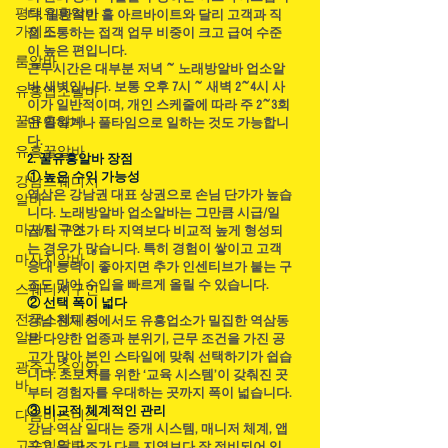
평택유흥알바
다. 일반적인 홀 아르바이트와 달리 고객과 직
가이드
접 소통하는 접객 업무 비중이 크고 급여 수준
이 높은 편입니다.
룸알바
근무시간은 대부분 저녁 ~ 노래방알바 업소알
바 새벽입니다. 보통 오후 7시 ~ 새벽 2~4시 사
유흥업소알바
이가 일반적이며, 개인 스케줄에 따라 주 2~3회
꿀유흥알바
만 일하거나 풀타임으로 일하는 것도 가능합니
다.
유흥꿀알바
2. 꿀유흥알바 장점
① 높은 수익 가능성
강남스웨디시
역삼은 강남권 대표 상권으로 손님 단가가 높습
알바
니다. 노래방알바 업소알바는 그만큼 시급/일
마사지구인
급/팁 구조가 타 지역보다 비교적 높게 형성되
는 경우가 많습니다. 특히 경험이 쌓이고 고객
마사지알바
응대 능력이 좋아지면 추가 인센티브가 붙는 구
조도 많아 수입을 빠르게 올릴 수 있습니다.
스웨디시구인
② 선택 폭이 넓다
전국스웨디시
강남 전체 중에서도 유흥업소가 밀집한 역삼동
알바
은 다양한 업종과 분위기, 근무 조건을 가진 공
고가 많아 본인 스타일에 맞춰 선택하기가 쉽습
광주고수익알
니다. 초보자를 위한 ‘교육 시스템’이 갖춰진 곳
바
부터 경험자를 우대하는 곳까지 폭이 넓습니다.
③ 비교적 체계적인 관리
다음비즈니스
강남·역삼 일대는 중개 시스템, 매니저 체계, 앱
고수익알바
공고 등 구조가 다른 지역보다 잘 정비되어 있