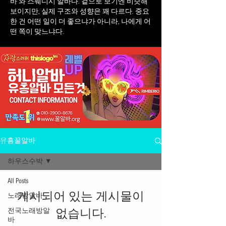
바 와 스웨디시 알바다. 겉으로 보기엔 비슷해
보이지만, 실제 구조와 성향은 꽤 다르다. 중요
한 건 어떤 일이 더 좋으냐가 아니라, 나에게 어
떤 쪽이 맞느냐다.
유흥꿀알바
하우스수박
All Posts
게시되어 있는 게시물이
노래방알바
전국노래방알
없습니다.
바