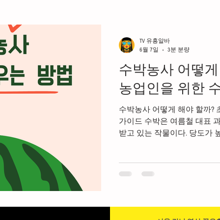
여성알바
가라오케알바
노래주점알바
안양유
TV 유흥알바
6월 7일
3분 분량
수박농사 어떻게 
이드
평택유흥알바
평택유흥알바가이드
룸알
농업인을 위한 
수박농사 어떻게 해야 할까? 
강남스웨디시알바
마사지구인
마사지알바
가이드 수박은 여름철 대표 
받고 있는 작물이다. 당도가 
준한 수요가 발생하기 때문에
수익알바
다음비즈니스
고수익알바
야간알바
품목 중 하나다. 하지만 수박
관리가 매우 중요하며 병해충
품질의 수박을 생산할 수 있다
사의 기본적인 재배 방법을 
이 중요하다. 수박농사 잘하
는 시간 1. 수박농사 수박 재