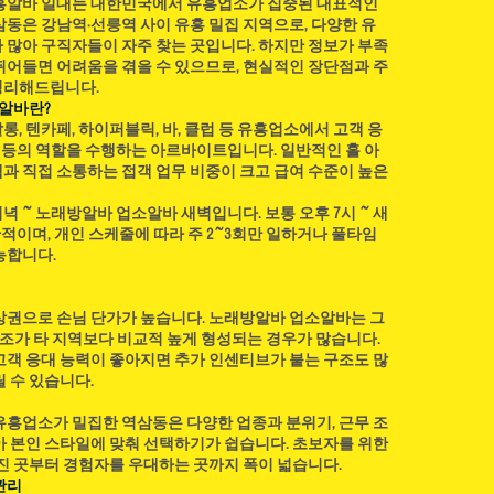
유흥알바 일대는 대한민국에서 유흥업소가 집중된 대표적인
시간 이상 햇볕이 잘 드는 장
삼동은 강남역·선릉역 사이 유흥 밀집 지역으로, 다양한 유
은 토양이 적합하다. 수박농
 많아 구직자들이 자주 찾는 곳입니다. 하지만 정보가 부족
뛰어들면 어려움을 겪을 수 있으므로, 현실적인 장단점과 주
 부패가 발생할 수 있기 때문
정리해드립니다.
조성하는 것이 좋다. 토양 산도
흥알바란?
하며 심기 전 충분한
, 텐카페, 하이퍼블릭, 바, 클럽 등 유흥업소에서 고객 응
리 등의 역할을 수행하는 아르바이트입니다. 일반적인 홀 아
과 직접 소통하는 접객 업무 비중이 크고 급여 수준이 높은
 ~ 노래방알바 업소알바 새벽입니다. 보통 오후 7시 ~ 새
반적이며, 개인 스케줄에 따라 주 2~3회만 일하거나 풀타임
능합니다.
상권으로 손님 단가가 높습니다. 노래방알바 업소알바는 그
구조가 타 지역보다 비교적 높게 형성되는 경우가 많습니다.
고객 응대 능력이 좋아지면 추가 인센티브가 붙는 구조도 많
 수 있습니다.
유흥업소가 밀집한 역삼동은 다양한 업종과 분위기, 근무 조
아 본인 스타일에 맞춰 선택하기가 쉽습니다. 초보자를 위한
춰진 곳부터 경험자를 우대하는 곳까지 폭이 넓습니다.
관리