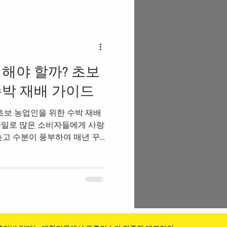
흥알바가이드
해야 할까? 초보
바
유흥업소알바
수박 재배 가이드
초보 농업인을 위한 수박 재배
스웨디시구인
과일로 많은 소비자들에게 사랑
높고 수분이 풍부하여 매년 꾸
 농가에서도 인기 있는 재배
파트타임
은 재배 기간 동안 온도와 수분
 예방도 철저하게 해야 좋은
. 초보 농업인이라면 수박 농
충분히 숙지한 후 시작하는 것
는방법과 잘못하는 방법 알아보
배 환경 선택 수박은 햇빛을 좋