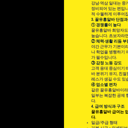
강남·역삼 일대는 중개
정비되어 있는 편입니다
적 수월하게 이루어집
3. 꿀유흥알바 단점과
① 경쟁률이 높다
꿀유흥알바 희망자도 
높습니다. 초보자라면
② 체력·생활 리듬 부
야간 근무가 기본이라
나 학업을 병행하기 
가 필수입니다.
③ 감정 노동 강도
고객 응대 중심이기 
바 분위기 유지, 친절
레스가 생길 수도 있
④ 업소별 편차
같은 꿀유흥알바이라도
일부는 복잡한 공제 
다.
4. 급여 방식과 구조
꿀유흥알바 급여는 
다.
일급/주급 형태