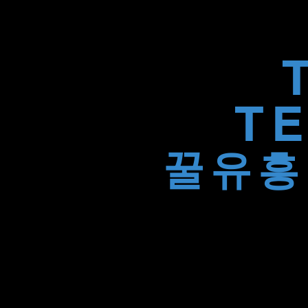
T
꿀유흥