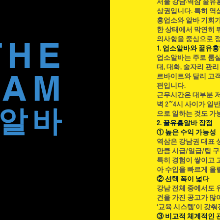
서울 강남·역삼 꿀
아하는 작물이다. 하루 최소 6
상권입니다. 특히 역
소를 선택해야 하며 배수가 좋
흥업소와 알바 기회가
한 상태에서 막연히 
사 물이 고이는 땅에서는 뿌리
THE
의사항을 중심으로 
에 밭을 만들 때 두둑을 높게 
1. 업소알바와 꿀유
는 pH 6.0~6.8 정도가 적당
업소알바는 주로 룸살롱
대, 대화, 술자리 관
EAM
르바이트와 달리 고객
편입니다.
근무시간은 대부분 저녁
벽 2~4시 사이가 일
​알바
으로 일하는 것도 가
2. 꿀유흥알바 장점
① 높은 수익 가능성
역삼은 강남권 대표 
만큼 시급/일급/팁 
특히 경험이 쌓이고 
아 수입을 빠르게 올릴
② 선택 폭이 넓다
강남 전체 중에서도 
건을 가진 공고가 많
‘교육 시스템’이 갖
③ 비교적 체계적인 