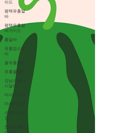
이드
평택유흥알
바
평택유흥알
바가이드
룸알바
유흥업소알
바
꿀유흥알바
유흥꿀알바
강남스웨디
시알바
마사지구인
마사지알바
스웨디시구
인
전국스웨디
시알바