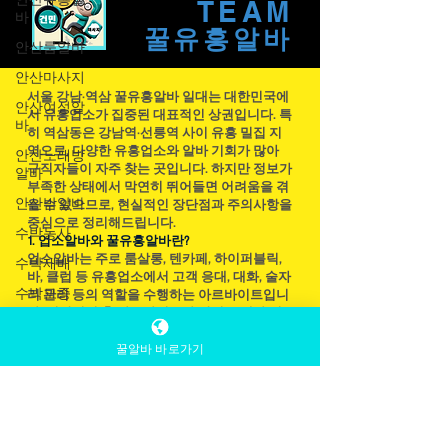
안산유흥알
THE
박을 생산할 수 있다. 초보 농업인이라면 수박
바
TEAM
농사의 기본적인 재배 방법을 충분히 숙지한
안산룸알바
후 시작하는 것이 중요하다. 수박농사 잘하는
꿀유흥​알바
안산마사지
방법과 잘못하는 방법 알아보는 시간 1. 수박
안산여성알
농사 수박 재배 환경 선택 수박은 햇빛을 좋아
바
서울 강남·역삼 꿀유흥알바 일대는 대한민국에
하는 작물이다. 하루 최소 6시간 이상 햇볕이
서 유흥업소가 집중된 대표적인 상권입니다. 특
안산노래방
잘 드는 장소를 선택해야 하며 배수가 좋은 토
히 역삼동은 강남역·선릉역 사이 유흥 밀집 지
알바
양이 적합하다. 수박농사 물이 고이는 땅에서
역으로, 다양한 유흥업소와 알바 기회가 많아
구직자들이 자주 찾는 곳입니다. 하지만 정보가
안산밤알바
는 뿌리 부패가 발생할 수 있기 때문에 밭을 만
부족한 상태에서 막연히 뛰어들면 어려움을 겪
들 때 두둑을 높게 조성하는 것이 좋다. 토양
수박농사
을 수 있으므로, 현실적인 장단점과 주의사항을
산도는 pH 6.0~6.8 정도가 적당하며 심기 전 충
중심으로 정리해드립니다.
수박재배
1. 업소알바와 꿀유흥알바란?
분한
업소알바는 주로 룸살롱, 텐카페, 하이퍼블릭,
수박모종
바, 클럽 등 유흥업소에서 고객 응대, 대화, 술자
수박심기
리 관리 등의 역할을 수행하는 아르바이트입니
다. 일반적인 홀 아르바이트와 달리 고객과 직
꿀알바 바로가기
수박수확
접 소통하는 접객 업무 비중이 크고 급여 수준
이 높은 편입니다.
수박비료
근무시간은 대부분 저녁 ~ 노래방알바 업소알
수박병해충
바 새벽입니다. 보통 오후 7시 ~ 새벽 2~4시 사
이가 일반적이며, 개인 스케줄에 따라 주 2~3회
수박당도