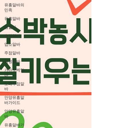
유흥알바의
민족
유흥알바
밤알바
술집알바
업소알바
주점알바
여성알바
가라오케알
바
노래주점알
바
안양유흥알
바가이드
안양유흥알
바
유흥알바가