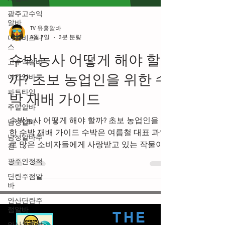
광주고수익
알바
다음비즈니
TV 유흥알바
스
6월 7일
3분 분량
고수익알바
수박농사 어떻게 해야 할
야간알바
파트타임
까? 초보 농업인을 위한 수
주말알바
박 재배 가이드
남성알바
수박농사 어떻게 해야 할까? 초보 농업인을 위
남성알바추
천
한 수박 재배 가이드 수박은 여름철 대표 과일
로 많은 소비자들에게 사랑받고 있는 작물이
광주안정적
다. 당도가 높고 수분이 풍부하여 매년 꾸준한
단란주점알
수요가 발생하기 때문에 농가에서도 인기 있
바
는 재배 품목 중 하나다. 하지만 수박은 재배
안산단란주
기간 동안 온도와 수분 관리가 매우 중요하며
점알바
병해충 예방도 철저하게 해야 좋은 품질의 수