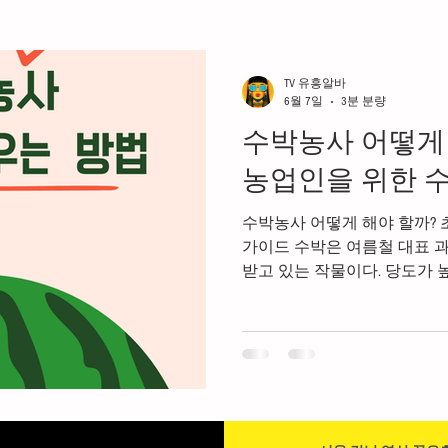
여성알바
가라오케알바
노래주점알바
안양유
TV 유흥알바
6월 7일
3분 분량
수박농사 어떻게 
이드
평택유흥알바
평택유흥알바가이드
룸알
농업인을 위한 
수박농사 어떻게 해야 할까? 
강남스웨디시알바
마사지구인
마사지알바
가이드 수박은 여름철 대표 
받고 있는 작물이다. 당도가 
준한 수요가 발생하기 때문에
수익알바
다음비즈니스
고수익알바
야간알바
품목 중 하나다. 하지만 수박
관리가 매우 중요하며 병해충
품질의 수박을 생산할 수 있다
사의 기본적인 재배 방법을 
이 중요하다. 수박농사 잘하
는 시간 1. 수박농사 수박 재