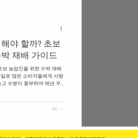
흥알바가이드
해야 할까? 초보
바
유흥업소알바
수박 재배 가이드
초보 농업인을 위한 수박 재배
스웨디시구인
과일로 많은 소비자들에게 사랑
높고 수분이 풍부하여 매년 꾸
 농가에서도 인기 있는 재배
파트타임
은 재배 기간 동안 온도와 수분
 예방도 철저하게 해야 좋은
. 초보 농업인이라면 수박 농
충분히 숙지한 후 시작하는 것
는방법과 잘못하는 방법 알아보
배 환경 선택 수박은 햇빛을 좋