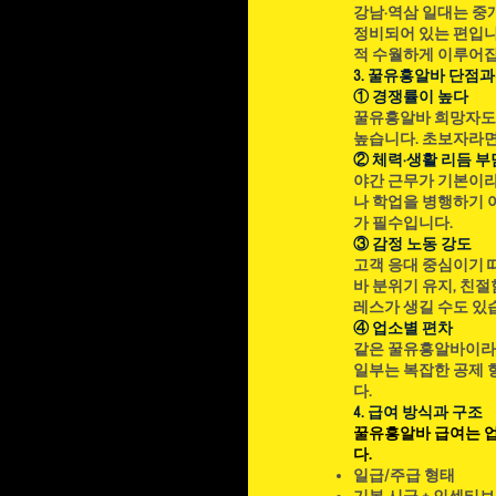
강남·역삼 일대는 중개
정비되어 있는 편입니다
적 수월하게 이루어집
3. 꿀유흥알바 단점과
① 경쟁률이 높다
꿀유흥알바 희망자도 
높습니다. 초보자라면
② 체력·생활 리듬 부
야간 근무가 기본이라
나 학업을 병행하기 
가 필수입니다.
③ 감정 노동 강도
고객 응대 중심이기 
바 분위기 유지, 친절
레스가 생길 수도 있
④ 업소별 편차
같은 꿀유흥알바이라도
일부는 복잡한 공제 
다.
4. 급여 방식과 구조
꿀유흥알바 급여는 
다.
일급/주급 형태