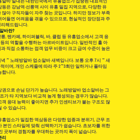
유흥알바 일대는 대한민국에서 유흥업소가 집중된 대표적인
시간 이상 햇볕이 잘 드는 장
삼동은 강남역·선릉역 사이 유흥 밀집 지역으로, 다양한 유
은 토양이 적합하다. 수박농
 많아 구직자들이 자주 찾는 곳입니다. 하지만 정보가 부족
뛰어들면 어려움을 겪을 수 있으므로, 현실적인 장단점과 주
 부패가 발생할 수 있기 때문
정리해드립니다.
조성하는 것이 좋다. 토양 산도
흥알바란?
하며 심기 전 충분한
, 텐카페, 하이퍼블릭, 바, 클럽 등 유흥업소에서 고객 응
리 등의 역할을 수행하는 아르바이트입니다. 일반적인 홀 아
과 직접 소통하는 접객 업무 비중이 크고 급여 수준이 높은
 ~ 노래방알바 업소알바 새벽입니다. 보통 오후 7시 ~ 새
반적이며, 개인 스케줄에 따라 주 2~3회만 일하거나 풀타임
능합니다.
상권으로 손님 단가가 높습니다. 노래방알바 업소알바는 그
구조가 타 지역보다 비교적 높게 형성되는 경우가 많습니다.
고객 응대 능력이 좋아지면 추가 인센티브가 붙는 구조도 많
 수 있습니다.
유흥업소가 밀집한 역삼동은 다양한 업종과 분위기, 근무 조
아 본인 스타일에 맞춰 선택하기가 쉽습니다. 초보자를 위한
춰진 곳부터 경험자를 우대하는 곳까지 폭이 넓습니다.
관리