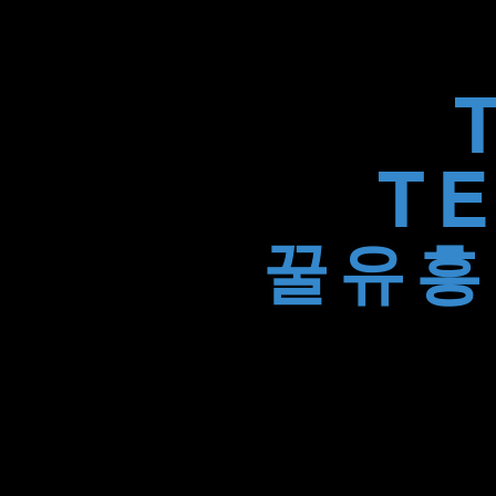
T
꿀유흥