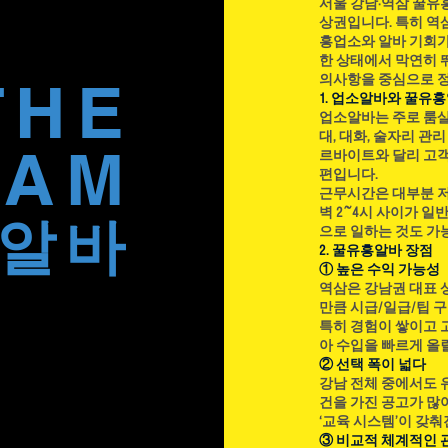
서울 강남·역삼 꿀
아하는 작물이다. 하루 최소 6
상권입니다. 특히 역
소를 선택해야 하며 배수가 좋
흥업소와 알바 기회가
한 상태에서 막연히 
사 물이 고이는 땅에서는 뿌리
THE
의사항을 중심으로 
에 밭을 만들 때 두둑을 높게 
1. 업소알바와 꿀유
는 pH 6.0~6.8 정도가 적당
업소알바는 주로 룸살롱
대, 대화, 술자리 관
EAM
르바이트와 달리 고객
편입니다.
근무시간은 대부분 저녁
벽 2~4시 사이가 일
​알바
으로 일하는 것도 가
2. 꿀유흥알바 장점
① 높은 수익 가능성
역삼은 강남권 대표 
만큼 시급/일급/팁 
특히 경험이 쌓이고 
아 수입을 빠르게 올릴
② 선택 폭이 넓다
강남 전체 중에서도 
건을 가진 공고가 많
‘교육 시스템’이 갖
③ 비교적 체계적인 