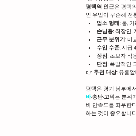
평택역 인근
은 평택의
인 유입이 꾸준해 전
꿀유흥알바
유흥꿀알바
업소 형태
: 룸,
손님층
: 직장인
근무 분위기
: 
전국스웨디시알바
광주
수입 수준
: 시급
장점
: 초보자 적
단점
: 폭발적인
👉 
추천 대상
: 유흥
평택은 경기 남부에서
바
·송탄·고덕
은 분위
바 만족도를 좌우한다
하는 것이 중요합니다