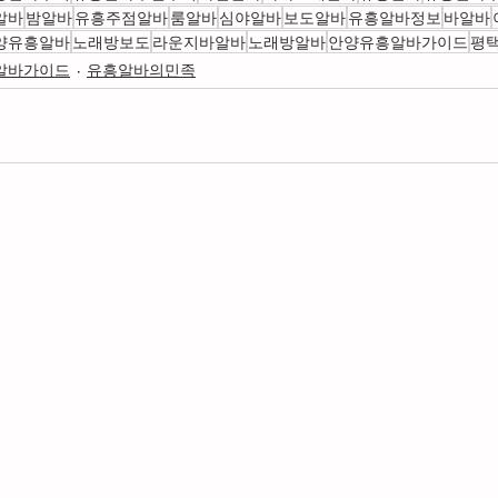
알바
밤알바
유흥주점알바
룸알바
심야알바
보도알바
유흥알바정보
바알바
양유흥알바
노래방보도
라운지바알바
노래방알바
안양유흥알바가이드
평
알바가이드
유흥알바의민족