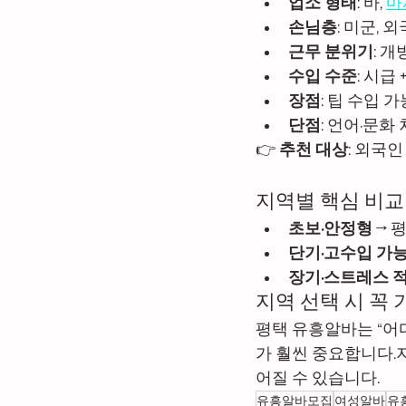
업소 형태
: 바, 
마
손님층
: 미군, 
근무 분위기
: 
수입 수준
: 시급
장점
: 팁 수입 
단점
: 언어·문화
👉 
추천 대상
: 외국
지역별 핵심 비교
초보·안정형
 → 
단기·고수입 가
장기·스트레스 
지역 선택 시 꼭 
평택 유흥알바는 “어디
가 훨씬 중요합니다.
어질 수 있습니다.
유흥알바모집
여성알바
유