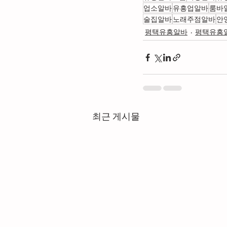
업소알바
유흥업알바
룸바
술집알바
노래주점알바
안
평택유흥알바
평택유흥
최근 게시물