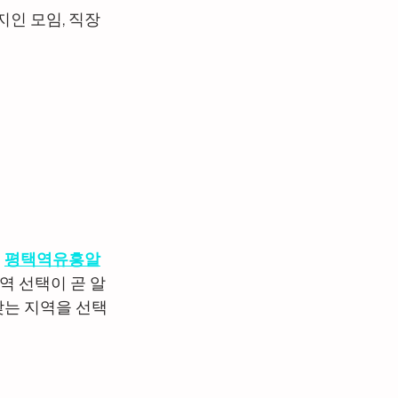
지인 모임, 직장
스웨디시구인
파트타임
 
평택역유흥알
역 선택이 곧 알
맞는 지역을 선택