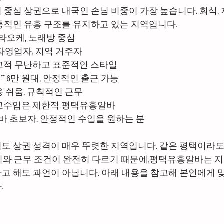
 중심 상권으로 내국인 손님 비중이 가장 높습니다. 회식, 
통적인 유흥 구조를 유지하고 있는 지역입니다.
강남스웨디시알바
마사지구인
마사지알바
 가라오케, 노래방 중심
, 자영업자, 지역 거주자
비교적 무난하고 표준적인 스타일
고수익알바
다음비즈니스
고수익알바
야간알바
 4~6만 원대, 안정적인 출근 가능
응 쉬움, 규칙적인 근무
 고수입은 제한적 평택유흥알바
알바 초보자, 안정적인 수입을 원하는 분
도 상권 성격이 매우 뚜렷한 지역입니다. 같은 평택이라도
기와 근무 조건이 완전히 다르기 때문에,평택유흥알바는 지
고 해도 과언이 아닙니다. 아래 내용을 참고해 본인에게 
.