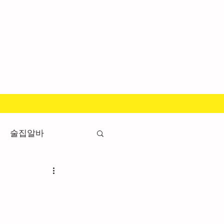
술집알바
흥알바가이드
바
유흥업소알바