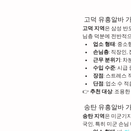
 고덕 유흥알바 
고덕 지역
은 삼성 반
님층 덕분에 전반적으
업소 형태
: 중소
손님층
: 직장인,
근무 분위기
: 
수입 수준
: 시급
장점
: 스트레스 
단점
: 업소 수 
👉 
추천 대상
: 조용
 송탄 유흥알바 
송탄 지역
은 미군기지
국인, 특히 미군 손