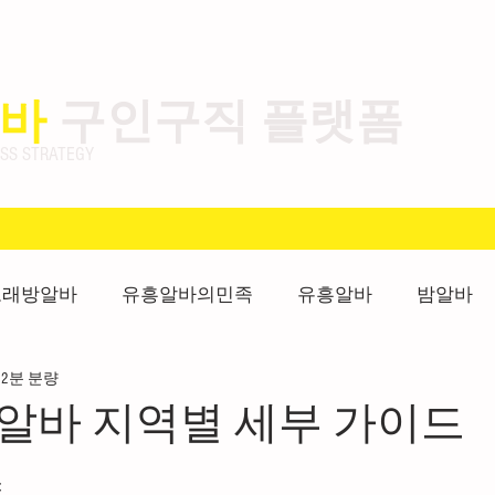
바
구인구직 플랫폼
 STRATEGY
노래방알바
유흥알바의민족
유흥알바
밤알바
2분 분량
여성알바
가라오케알바
노래주점알바
안양유
알바 지역별 세부 가이드
가이드
평택유흥알바
평택유흥알바가이드
룸알
드