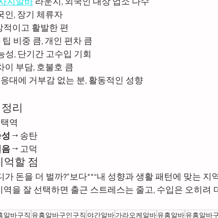
사지알바
 라운지, 외국인 대상 업소 다수
외국인, 장기 체류자
개방적이고 활발한 편
 + 팁 비중 큼, 개인 편차 큼
가능성, 단기간 고수입 기회
 차이 부담, 호불호 큼
인 응대에 거부감 없는 분, 활동적인 성향
 정리
평택역
능성
 → 송탄
적음
 → 고덕
기억할 점
가 돈을 더 벌까?”보다**“내 성향과 생활 패턴에 맞는 지역
지역을 잘 선택하면 출근 스트레스는 줄고, 수입은 오히려 
흥알바구직
유흥알바구인구직
야간알바
가라오케알바
유흥알바
유흥알바