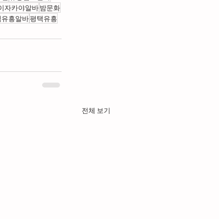
이자카야알바
밤문화
택유흥알바
평택유흥
전체 보기