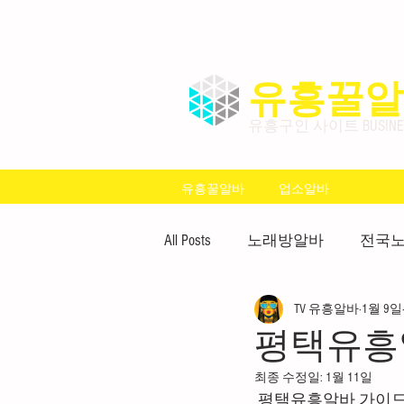
유흥꿀알
유흥구인 사이트 BUSINESS
유흥꿀알바
업소알바
All Posts
노래방알바
전국
TV 유흥알바
1월 9일
업소알바
주점알바
평택유흥
최종 수정일:
1월 11일
안양유흥알바
유흥알바
 평택유흥알바 가이